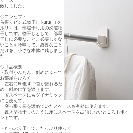
リース
致しました。
◇コンセプト
首振りピン式物干し kururi（ク
ルリ）は、部屋干し用の洗濯物
干しです。物干しとして、部屋
干しに必要なこと、必要じゃな
いことを吟味して、必要なこと
だけを、小さな本体に残しまし
た。
◇商品概要
・取付かんたん。斜めにふって
お部屋をひろく
左右に60度ずつ首が振れるた
め、斜めに竿を渡せます。
省スペースにもダイナミック
にも使えて、
突っ張り棒を諦めていたスペースも有効に使えます。
置き型物干しのように床にスペースを占領しないところもポイ
ントです。
・たっぷり干して、たっぷり使って