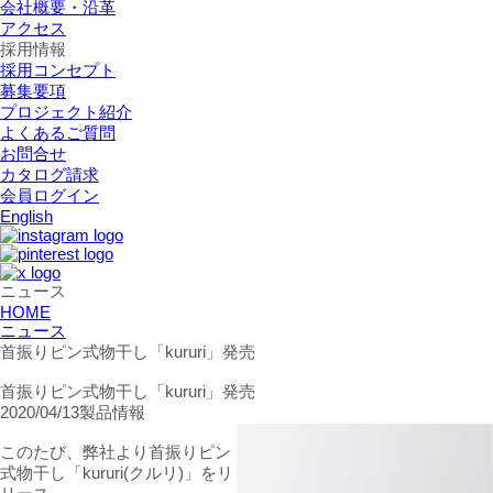
会社概要・沿革
アクセス
採用情報
採用コンセプト
募集要項
プロジェクト紹介
よくあるご質問
お問合せ
カタログ請求
会員ログイン
English
ニュース
HOME
ニュース
首振りピン式物干し「kururi」発売
首振りピン式物干し「kururi」発売
2020/04/13
製品情報
このたび、弊社より首振りピン
式物干し「kururi(クルリ)」をリ