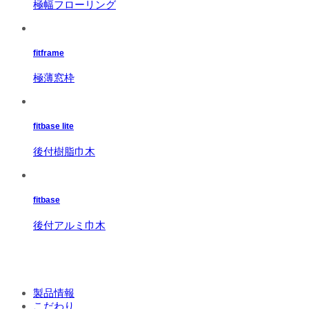
極幅フローリング
fitframe
極薄窓枠
fitbase lite
後付樹脂巾木
fitbase
後付アルミ巾木
製品情報
こだわり