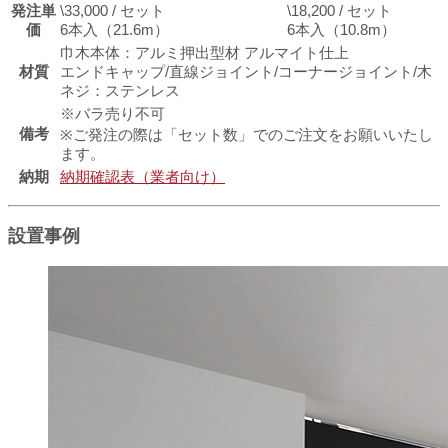
発注単
\33,000 / セット
\18,200 / セット
価
6本入（21.6m）
6本入（10.8m）
巾木本体：アルミ押出型材 アルマイト仕上
材質
エンドキャップ/直線ジョイント/コーナージョイント/木
ネジ：ステンレス
※バラ売り不可
備考
※ご発注の際は「セット数」でのご注文をお願いいたし
ます。
納期
納期確認表（業者向け）
設置事例