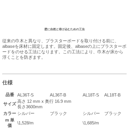
壁に自然と溶け込むための工法
従来の巾木と異なり、プラスターボードを取り付ける前に、
albaseを床材に固定します。固定後、albaseの上にプラスターボ
ードをのせる工法になります。この工法により、巾木が床から
浮くことを防ぎます。
仕様
品番
AL36T-S
AL36T-B
AL18T-S
AL18T-B
高さ 12 mm x 奥行 16.9 mm
サイズ
長さ3600mm
カラー
シルバー
ブラック
シルバー
ブラック
m 単
\1,528/m
\1,685/m
価