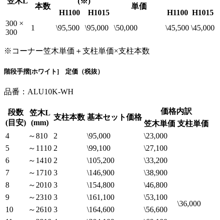
笠木L
(※)
本数
単価
H1100
H1015
H1100
H1015
300 ×
1
\95,500
\95,000
\50,000
\45,500
\45,000
300
※コーナー笠木単価＋支柱単価×支柱本数
階段手摺[ホワイト] 定価（税抜）
品番：ALU10K-WH
価格内訳
段数
笠木L
支柱本数
基本セット価格
(目安)
(mm)
笠木単価
支柱単価
4
～810
2
\95,000
\23,000
5
～1110
2
\99,100
\27,100
6
～1410
2
\105,200
\33,200
7
～1710
3
\146,900
\38,900
8
～2010
3
\154,800
\46,800
9
～2310
3
\161,100
\53,100
\36,000
10
～2610
3
\164,600
\56,600