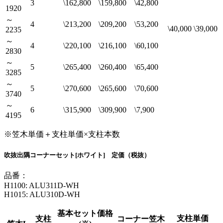
3
\162,800
\159,800
\42,800
1920
～
4
\213,200
\209,200
\53,200
\40,000
\39,000
2235
～
4
\220,100
\216,100
\60,100
2830
～
5
\265,400
\260,400
\65,400
3285
～
5
\270,600
\265,600
\70,600
3740
～
6
\315,900
\309,900
\7,900
4195
※笠木単価＋支柱単価×支柱本数
吹抜出隅コーナーセット[ホワイト] 定価（税抜）
品番：
H1100: ALU311D-WH
H1015: ALU310D-WH
基本セット価格
支柱単価
支柱
コーナー笠木