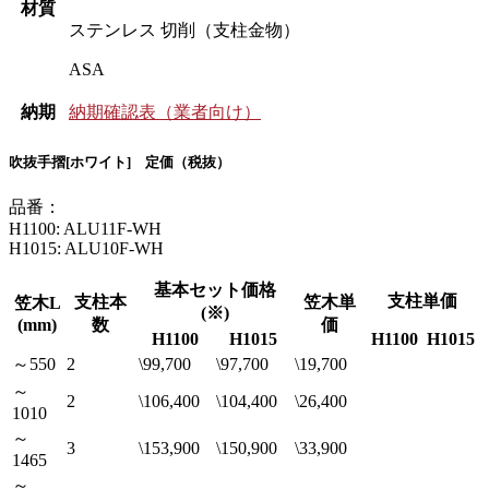
材質
ステンレス 切削（支柱金物）
ASA
納期
納期確認表（業者向け）
吹抜手摺[ホワイト] 定価（税抜）
品番：
H1100: ALU11F-WH
H1015: ALU10F-WH
基本セット価格
支柱単価
支柱本
笠木単
笠木L
(※)
(mm)
数
価
H1100
H1015
H1100
H1015
～550
2
\99,700
\97,700
\19,700
～
2
\106,400
\104,400
\26,400
1010
～
3
\153,900
\150,900
\33,900
1465
～