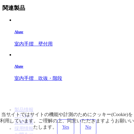
関連製品
Alute
室内手摺 壁付用
Alute
室内手摺 吹抜・階段
製品情報
当サイトではサイトの機能や計測のためにクッキー(Cookie)を
こだわり
利用しています。ご理解の上、同意いただきますようお願いい
企業情報
たします。
Yes
No
採用情報