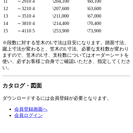
11
～2910
4
\204,100
\60,100
12
～3210
4
\207,600
\63,600
13
～3510
4
\211,000
\67,000
14
～3810
4
\214,400
\70,400
15
～4110
5
\253,900
\73,900
※段数に対する笠木のL寸法は目安になります。踏面寸法、
蹴上寸法が変わると、笠木のL寸法、必要な支柱数が変わり
ますので、笠木のL寸、支柱数についてはオーダーシートを
使い、必ずお客様ご自身でご確認いただき、指定してくださ
い。
カタログ・図面
ダウンロードするには会員登録が必要となります。
会員登録画面へ
会員ログイン